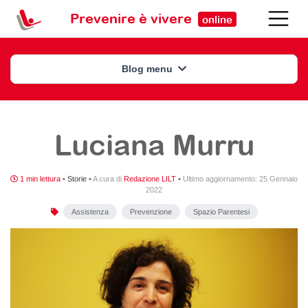
Prevenire è vivere
online
Blog menu
Luciana Murru
1 min lettura
•
Storie
•
A cura di
Redazione LILT
•
Ultimo aggiornamento:
25 Gennaio
2022
Assistenza
Prevenzione
Spazio Parentesi