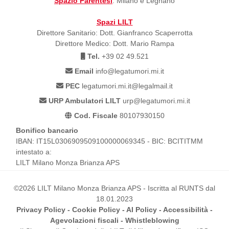
Spazio Parentesi
: Milano e Legnano
Spazi LILT
Direttore Sanitario: Dott. Gianfranco Scaperrotta
Direttore Medico: Dott. Mario Rampa
Tel.
+39 02 49.521
Email
info@legatumori.mi.it
PEC
legatumori.mi.it@legalmail.it
URP Ambulatori LILT
urp@legatumori.mi.it
Cod. Fiscale
80107930150
Bonifico bancario
IBAN: IT15L0306909509100000069345 - BIC: BCITITMM
intestato a:
LILT Milano Monza Brianza APS
©2026 LILT Milano Monza Brianza APS - Iscritta al RUNTS dal
18.01.2023
Privacy Policy
-
Cookie Policy
-
AI Policy
-
Accessibilità
-
Agevolazioni fiscali
-
Whistleblowing