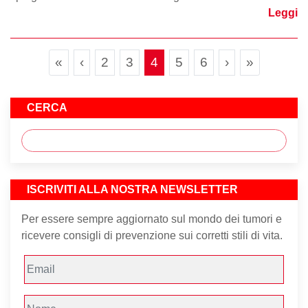
Leggi
Page navigation
Page
Page
Current Page
Page
Page
«
‹
2
3
4
5
6
›
»
CERCA
ISCRIVITI ALLA NOSTRA NEWSLETTER
Per essere sempre aggiornato sul mondo dei tumori e
ricevere consigli di prevenzione sui corretti stili di vita.