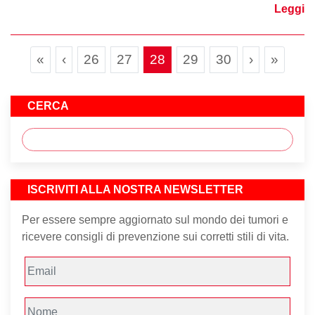
Leggi
Page navigation
Page
Page
Current Page
Page
Page
«
‹
26
27
28
29
30
›
»
CERCA
ISCRIVITI ALLA NOSTRA NEWSLETTER
Per essere sempre aggiornato sul mondo dei tumori e
ricevere consigli di prevenzione sui corretti stili di vita.