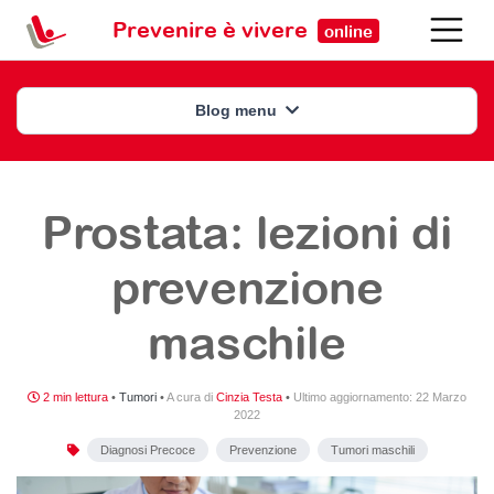
Prevenire è vivere
online
Blog menu
Prostata: lezioni di
prevenzione
maschile
2 min lettura
•
Tumori
•
A cura di
Cinzia Testa
•
Ultimo aggiornamento:
22 Marzo
2022
Diagnosi Precoce
Prevenzione
Tumori maschili