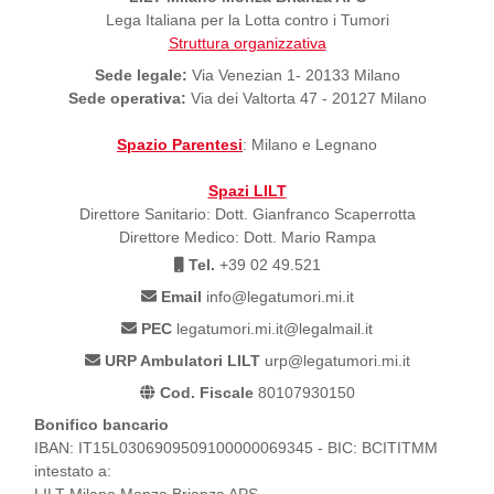
Lega Italiana per la Lotta contro i Tumori
Struttura organizzativa
Sede legale:
Via Venezian 1- 20133 Milano
Sede operativa:
Via dei Valtorta 47 - 20127 Milano
Spazio Parentesi
: Milano e Legnano
Spazi LILT
Direttore Sanitario: Dott. Gianfranco Scaperrotta
Direttore Medico: Dott. Mario Rampa
Tel.
+39 02 49.521
Email
info@legatumori.mi.it
PEC
legatumori.mi.it@legalmail.it
URP Ambulatori LILT
urp@legatumori.mi.it
Cod. Fiscale
80107930150
Bonifico bancario
IBAN: IT15L0306909509100000069345 - BIC: BCITITMM
intestato a:
LILT Milano Monza Brianza APS