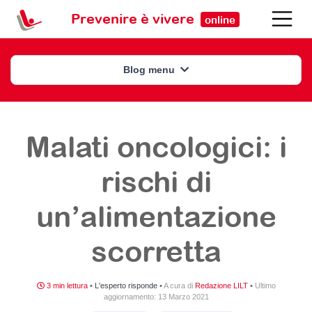
Prevenire è vivere
online
Blog menu
Malati oncologici: i
rischi di
un’alimentazione
scorretta
3 min lettura
•
L'esperto risponde
•
A cura di
Redazione LILT
•
Ultimo
aggiornamento:
13 Marzo 2021