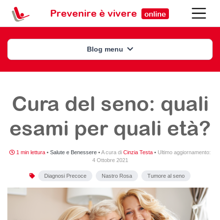
Prevenire è vivere
online
Blog menu
Cura del seno: quali
esami per quali età?
1 min lettura
•
Salute e Benessere
•
A cura di
Cinzia Testa
•
Ultimo aggiornamento:
4 Ottobre 2021
Diagnosi Precoce
Nastro Rosa
Tumore al seno