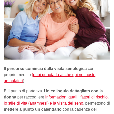
Il percorso comincia dalla visita senologica
con il
proprio medico
(puoi penotarla anche qui nei nostri
ambulatori
).
È il punto di partenza.
Un colloquio dettagliato con la
donna
per raccogliere
informazioni quali i fattori di rischio,
lo stile di vita (anamnesi) e la visita del seno
, permettono di
mettere a punto un calendario
con la cadenza dei