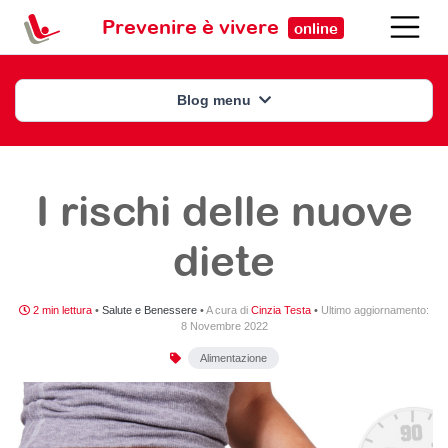
Prevenire è vivere
online
Blog menu
I rischi delle nuove
diete
2 min lettura
•
Salute e Benessere
•
A cura di
Cinzia Testa
•
Ultimo aggiornamento:
8 Novembre 2022
Alimentazione