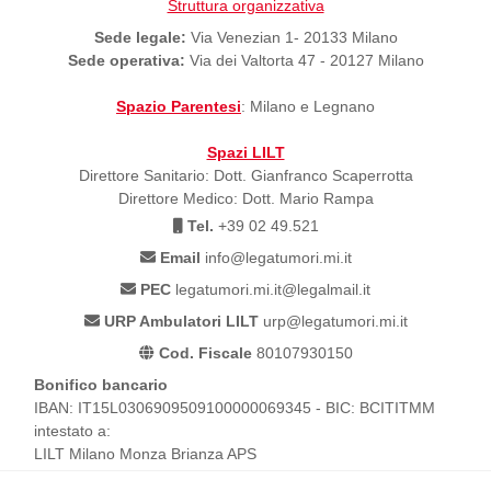
Struttura organizzativa
Sede legale:
Via Venezian 1- 20133 Milano
Sede operativa:
Via dei Valtorta 47 - 20127 Milano
Spazio Parentesi
: Milano e Legnano
Spazi LILT
Direttore Sanitario: Dott. Gianfranco Scaperrotta
Direttore Medico: Dott. Mario Rampa
Tel.
+39 02 49.521
Email
info@legatumori.mi.it
PEC
legatumori.mi.it@legalmail.it
URP Ambulatori LILT
urp@legatumori.mi.it
Cod. Fiscale
80107930150
Bonifico bancario
IBAN: IT15L0306909509100000069345 - BIC: BCITITMM
intestato a:
LILT Milano Monza Brianza APS