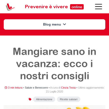
Prevenire è vivere
online
Blog menu
Mangiare sano in
vacanza: ecco i
nostri consigli
3 min lettura
•
Salute e Benessere
•
A cura di
Cinzia Testa
•
Ultimo aggiornamento:
21 Luglio 2020
Alimentazione
Ricette salutari