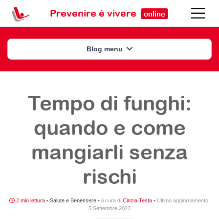
Prevenire è vivere
online
Blog menu
Tempo di funghi:
quando e come
mangiarli senza
rischi
2 min lettura
•
Salute e Benessere
•
A cura di
Cinzia Testa
•
Ultimo aggiornamento:
5 Settembre 2023