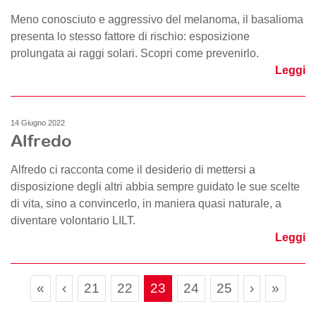
Meno conosciuto e aggressivo del melanoma, il basalioma
presenta lo stesso fattore di rischio: esposizione
prolungata ai raggi solari. Scopri come prevenirlo.
Leggi
14 Giugno 2022
Alfredo
Alfredo ci racconta come il desiderio di mettersi a
disposizione degli altri abbia sempre guidato le sue scelte
di vita, sino a convincerlo, in maniera quasi naturale, a
diventare volontario LILT.
Leggi
Page navigation
Page
Page
Current Page
Page
Page
«
‹
21
22
23
24
25
›
»