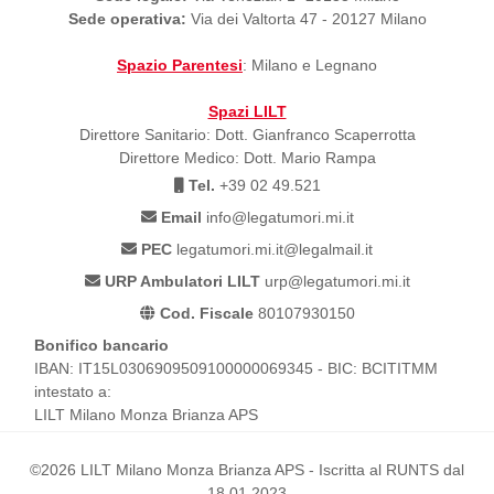
Sede operativa:
Via dei Valtorta 47 - 20127 Milano
Spazio Parentesi
: Milano e Legnano
Spazi LILT
Direttore Sanitario: Dott. Gianfranco Scaperrotta
Direttore Medico: Dott. Mario Rampa
Tel.
+39 02 49.521
Email
info@legatumori.mi.it
PEC
legatumori.mi.it@legalmail.it
URP Ambulatori LILT
urp@legatumori.mi.it
Cod. Fiscale
80107930150
Bonifico bancario
IBAN: IT15L0306909509100000069345 - BIC: BCITITMM
intestato a:
LILT Milano Monza Brianza APS
©2026 LILT Milano Monza Brianza APS - Iscritta al RUNTS dal
18.01.2023