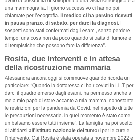
avuto la possibilità di sottoporla a una visita senologica e a
una mammografia. Il giorno successivo ci hanno poi
chiamate per l’ecografia.
Il medico ci ha persino ricevuti
in pausa pranzo, di sabato, per darci la diagnosi
. I
sospetti sono stati confermati dagli esami, senza perdere
tempo: una cosa non da poco quando si tratta di tumore e
di tempistiche che possono fare la differenza”.
Rosita, due interventi e in attesa
della ricostruzione mammaria
Alessandra ancora oggi si commuove quando ricorda un
particolare: “Quando la dottoressa ci ha ricevuti in LILT per
darci il quadro emerso dagli esami, ha permesso anche a
me a mio papà di stare accanto a mia mamma, nonostante
le restrizioni per la pandemia da Covid, nel rispetto di tutte
le precauzioni necessarie. In quel momento è stato come
un balsamo essere tutti insieme”. La famiglia ha poi scelto
di affidarsi
all’Istituto nazionale dei tumori
per le cure e
l’intervento. Qui Rosita è stata operata a novembre 2022 e