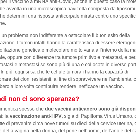
er il vaccino a mRNA anti-Covid, anche in questo caso la mol
be avvolta in una microscopica navicella composta da liposomi,
 che determini una risposta anticorpale mirata contro uno specifi
ne.
 un problema non indifferente a ostacolare il buon esito della
azione. I tumori infatti hanno la caratteristica di essere eteroge
ofilazione genetica e molecolare molto varia all’interno della m
le, oppure con differenze tra tumore primitivo e metastasi, e pe
tastasi e metastasi se sono più di una e collocate in diverse part
 In più, oggi si sa che le cellule tumorali hanno la capacità di
onare dei cloni resistenti, al fine di sopravvivere nell’ambiente, 
bero a loro volta contribuire rendere inefficace un vaccino.
di non ci sono speranze?
dimentica spesso che
due vaccini anticancro sono già disponi
i: la
vaccinazione anti-HPV
, sigla di Papilloma Virus Umano, 
te di prevenire circa nove tumori su dieci della cervice uterina, 
e della vagina nella donna, del pene nell’uomo, dell’ano e del 