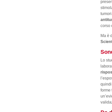
presen
stimol
tumori
antit
corso d
Ma è 
Scient
Sono
Lo stu
labora
rispo
l’espo
quindi
forme 
un’evi
valida