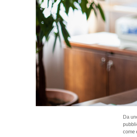
Da uno
pubbli
come q