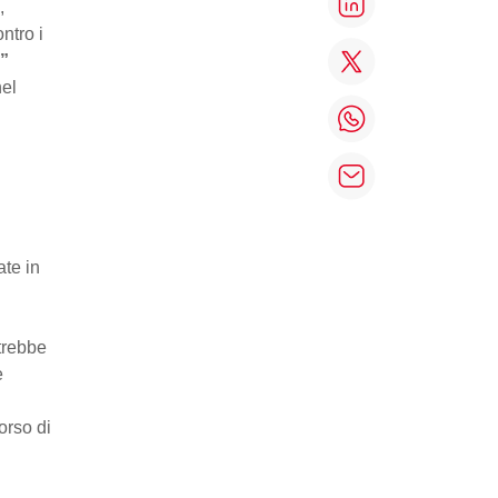
,
ntro i
e”
nel
ate in
trebbe
e
orso di