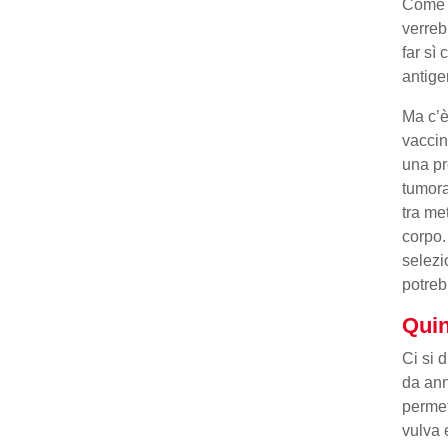
Come p
verreb
far sì
antige
Ma c’è
vaccin
una pr
tumora
tra me
corpo.
selezi
potreb
Quin
Ci si 
da ann
permet
vulva 