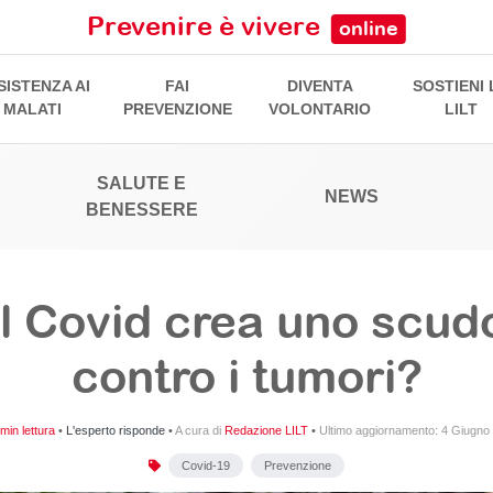
Prevenire è vivere
online
SISTENZA AI
FAI
DIVENTA
SOSTIENI 
MALATI
PREVENZIONE
VOLONTARIO
LILT
SALUTE E
NEWS
BENESSERE
Il Covid crea uno scud
contro i tumori?
min lettura
•
L'esperto risponde
•
A cura di
Redazione LILT
•
Ultimo aggiornamento:
4 Giugno
Covid-19
Prevenzione