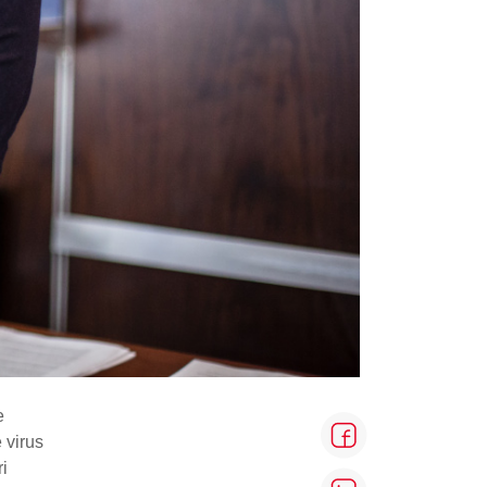
e
 virus
ri