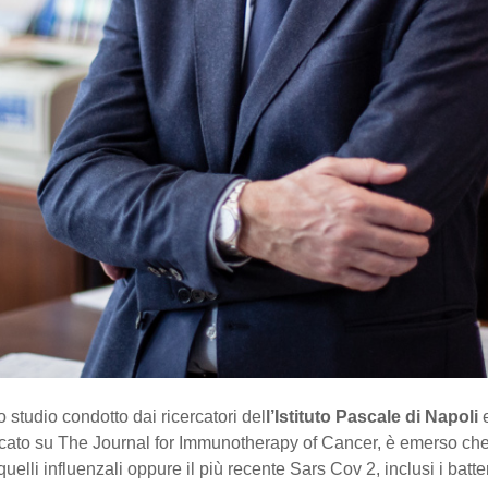
 studio condotto dai ricercatori del
l’Istituto Pascale di Napoli
cato su The Journal for Immunotherapy of Cancer, è emerso che
uelli influenzali oppure il più recente Sars Cov 2, inclusi i batte