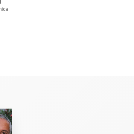
l
nica