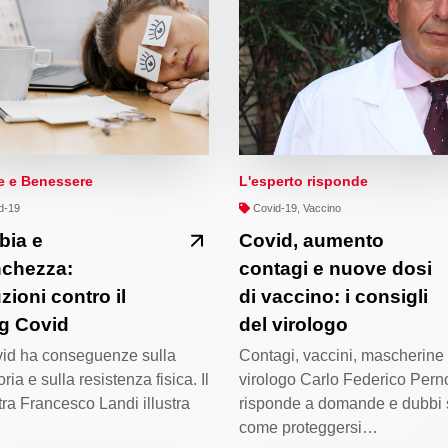
e e Benessere
L'esperto risponde
d-19
Covid-19, Vaccino
bia e
Covid, aumento
nchezza:
contagi e nuove dosi
zioni contro il
di vaccino: i consigli
g Covid
del virologo
vid ha conseguenze sulla
Contagi, vaccini, mascherine 
ia e sulla resistenza fisica. Il
virologo Carlo Federico Pern
tra Francesco Landi illustra
risponde a domande e dubbi 
come proteggersi…