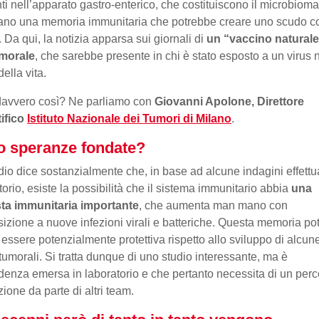
ti nell’apparato gastro-enterico, che costituiscono il microbioma
ano una memoria immunitaria che potrebbe creare uno scudo co
. Da qui, la notizia apparsa sui giornali di
un “vaccino natural
umorale
, che sarebbe presente in chi è stato esposto a un virus 
ella vita.
davvero così? Ne parliamo con
Giovanni Apolone, Direttore
ifico
Istituto Nazionale dei Tumori di Milano
.
 speranze fondate?
dio dice sostanzialmente che, in base ad alcune indagini effettu
torio, esiste la possibilità che il sistema immunitario abbia
una
sta immunitaria importante
, che aumenta man mano con
sizione a nuove infezioni virali e batteriche. Questa memoria po
 essere potenzialmente protettiva rispetto allo sviluppo di alcun
tumorali. Si tratta dunque di uno studio interessante, ma è
denza emersa in laboratorio e che pertanto necessita di un perc
zione da parte di altri team.