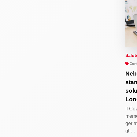
Salut
Covi
Neb
sta
solu
Lon
Il Co
memor
geria
gli…