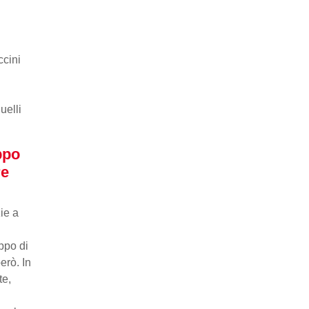
ccini
uelli
ppo
re
ie a
ppo di
erò. In
te,