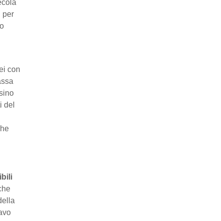
ecola
 per
co
nei con
assa
rsino
i del
che
bili
che
della
cavo