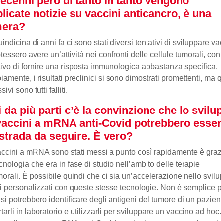
ecenni però di tanto in tanto vengono
licate notizie su vaccini anticancro, è una
mera?
indicina di anni fa ci sono stati diversi tentativi di sviluppare va
tessero avere un’attività nei confronti delle cellule tumorali, con
ttivo di fornire una risposta immunologica abbastanza specifica.
iamente, i risultati preclinici si sono dimostrati promettenti, ma q
ivi sono tutti falliti.
 da più parti c’è la convinzione che lo svilu
vaccini a mRNA anti-Covid potrebbero esse
strada da seguire. È vero?
accini a mRNA sono stati messi a punto così rapidamente è graz
cnologia che era in fase di studio nell’ambito delle terapie
morali. È possibile quindi che ci sia un’accelerazione nello svilu
i personalizzati con queste stesse tecnologie. Non è semplice p
, si potrebbero identificare degli antigeni del tumore di un pazien
rtarli in laboratorio e utilizzarli per sviluppare un vaccino ad hoc.