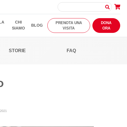
LA
CHI
PRENOTA UNA
DONA
BLOG
SIAMO
VISITA
ORA
STORIE
FAQ
o
 2021