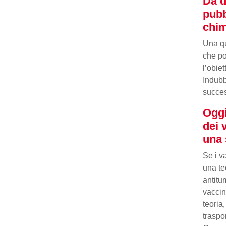
Da d
pubb
chi
Una qu
che po
l’obie
Indubb
success
Oggi
dei 
una 
Se i v
una te
antitu
vaccin
teoria
traspo