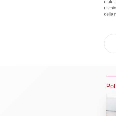
orale i
rischi
della 
Pot