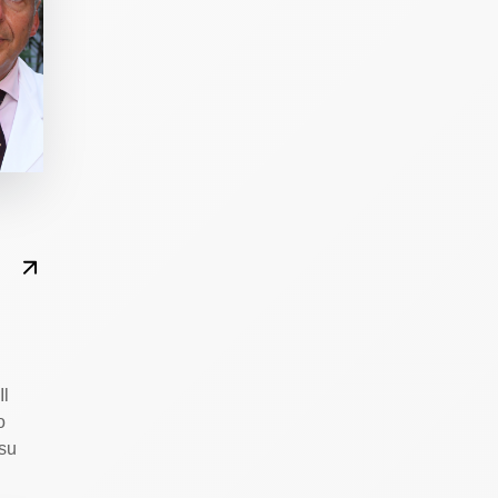
Il
o
su