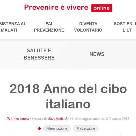
Prevenire è vivere
online
SISTENZA AI
FAI
DIVENTA
SOSTIENI 
MALATI
PREVENZIONE
VOLONTARIO
LILT
SALUTE E
NEWS
BENESSERE
2018 Anno del cibo
italiano
1 min lettura
•
•
A cura di
MazzMedia Srl
•
Ultimo aggiornamento:
3 Gennaio 2018
Alimentazione
Prevenzione