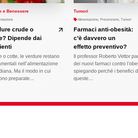
e e Benessere
Tumori
ntazione
Alimentazione, Prevenzione, Tumori
dure crude o
Farmaci anti-obesità:
e? Dipende dai
c’è davvero un
ienti
effetto preventivo?
 o cotte, le verdure restano
Il professor Roberto Vettor pa
mentali nell’alimentazione
dei nuovi farmaci contro l'obe
diana. Ma il modo in cui
spiegando perché i benefici d
ono preparate…
queste…