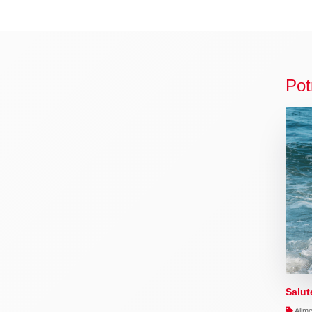
Pot
Salut
Alime