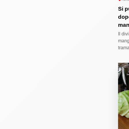
Si p
dop
man
Il di
mangi
trama