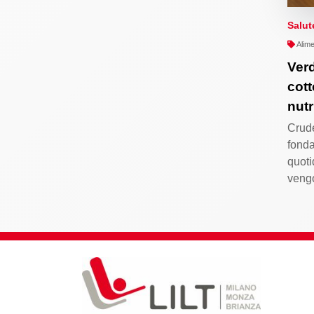
Salut
Alime
Ver
cott
nutr
Crude
fonda
quoti
veng