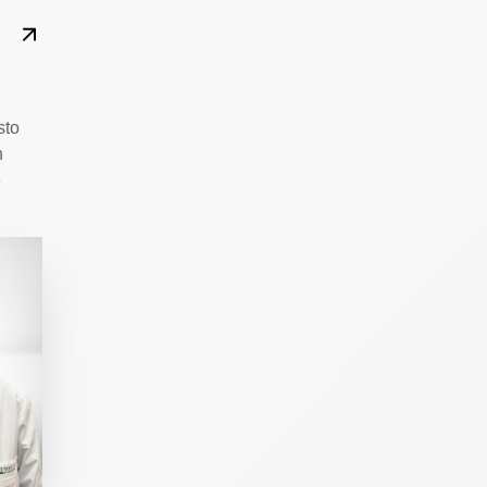
sto
n
e