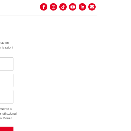
rmazioni
unicazioni
onsento a
 istituzionali
ano Monza