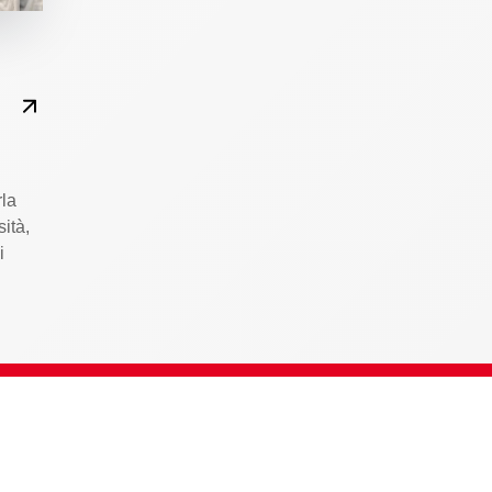
rla
sità,
i