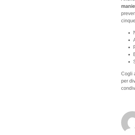
manie
preven
cinque
Cogli 
per div
condivi