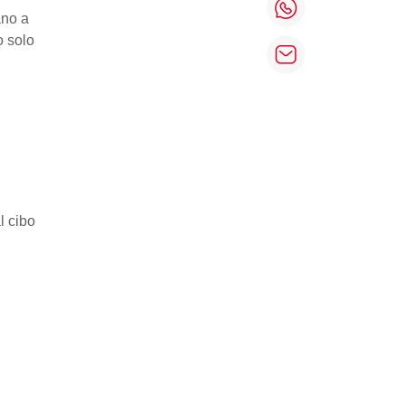
ano a
o solo
l cibo