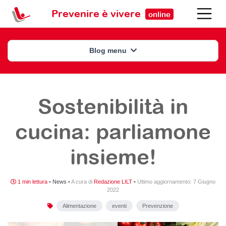
Prevenire è vivere
online
Blog menu
Sostenibilità in
cucina: parliamone
insieme!
1 min lettura
•
News
•
A cura di
Redazione LILT
•
Ultimo aggiornamento:
7 Giugno
2022
Alimentazione
eventi
Prevenzione