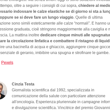
attempo, oltre a seguire i consigli di cui sopra,
chiedere al medi
ssario indossare le calze elastiche se di giorno si sta a lun
 oppure se si deve fare un lungo viaggio
. Quelle di ultima
zione sono simili esteticamente alle calze “normali”. E hanno 
ssione graduata, cioè stringono maggiormente alla caviglia e
oscia. La mattina inoltre
dedicare cinque minuti alle spugnatu
are la circolazione linfatica e combattere il ristagno di liquid
re una bacinella di acqua e ghiaccio, aggiungere cinque gocce
ssenziale di geranio, imbibire una spugna e strofinare le gamb
:
Pexels
Cinzia Testa
Giornalista scientifica dal 1992, specializzata in
comunicazione della salute con particolare attenzione
all'oncologia. Esperienza pluriennale in campagne infor
e divulgazione scientifica. Vincitrice del premio Giovann