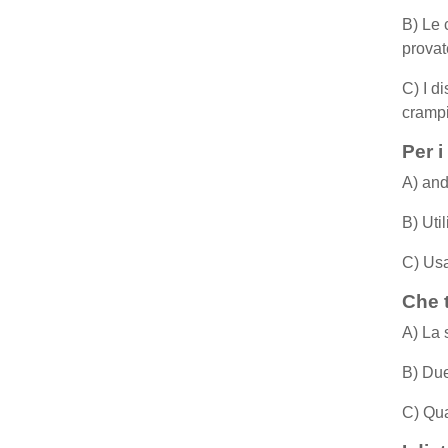
B) Le 
provat
C) I di
crampi
Per i
A) and
B) Uti
C) Usa
Che t
A) La
B) Due
C) Qua