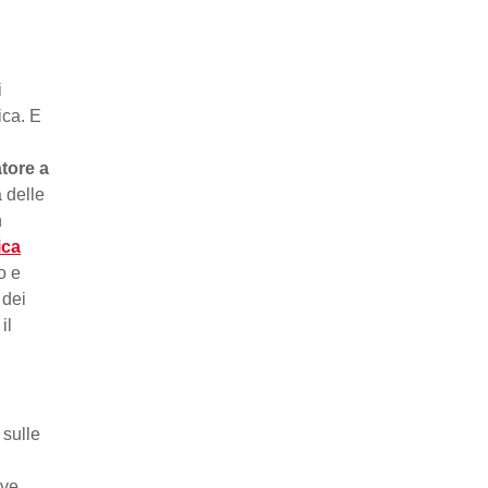
i
ica. E
atore a
à delle
n
ica
o e
 dei
il
 sulle
ive.