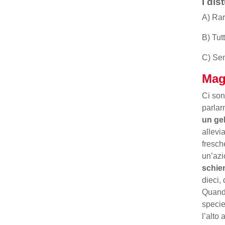
I dis
A) Rar
B) Tut
C) Sem
Mag
Ci son
parlar
un gel
allevi
fresch
un’azi
schie
dieci,
Quando
specie
l’alto