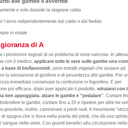
turbi alle gambe li avvertite
amente e solo durante la stagione calda
to l’anno indipendentemente dal caldo o dal freddo
pre in estate
gioranza di A
o i primissimi segnali di un problema di vene varicose. In attesa
ne con il medico,
applicare tutte le sere sulle gambe una cre
 a base di bioflavonoid
i, sono estratti vegetali che aiutano ad
are la sensazione di gonfiore e di pesantezza alle gambe. Per u
ezza immediata conservare la confezione in frigorifero. E per
one più efficace, dopo aver applicato il prodotto,
sdraiarsi con l
na ben appoggiata, alzare le gambe e “pedalare”
. Contare fi
 distendere le gambe, contare fino a 20 e ripetere per altre tre vol
 possibile, inoltre, camminare a piedi nudi. Il movimento “striz
 di spugna che si trova nella pianta dei piedi, che dà una spinta
 al sangue nelle vene. Con grandi benefici alla circolazione nelle