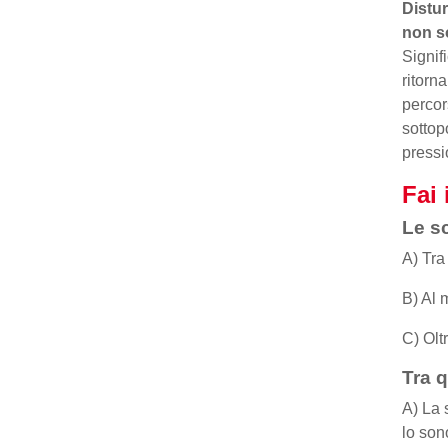
Distur
non so
Signif
ritorn
percor
sottop
pressi
Fai 
Le sc
A) Tra 
B) Al 
C) Oltr
Tra q
A) La 
lo son