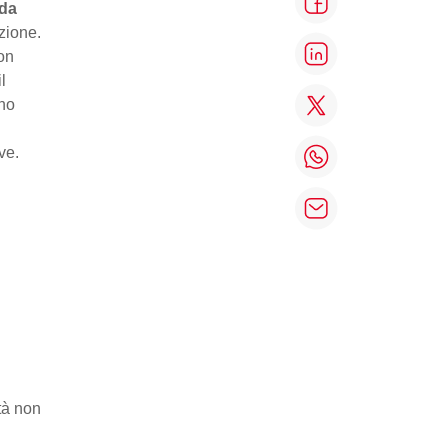
 da
zione.
non
l
ono
reve.
?
tà non