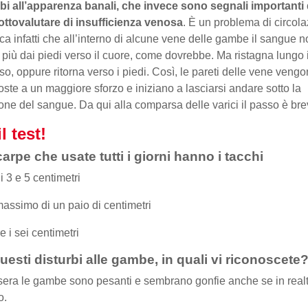
bi all’apparenza banali, che invece sono segnali importanti
ttovalutare di insufficienza venosa
. È un problema di circola
ica infatti che all’interno di alcune vene delle gambe il sangue 
a più dai piedi verso il cuore, come dovrebbe. Ma ristagna lungo i
so, oppure ritorna verso i piedi. Così, le pareti delle vene veng
oste a un maggiore sforzo e iniziano a lasciarsi andare sotto la
one del sangue. Da qui alla comparsa delle varici il passo è b
il test!
arpe che usate tutti i giorni hanno i tacchi
i 3 e 5 centimetri
massimo di un paio di centimetri
e i sei centimetri
uesti disturbi alle gambe, in quali vi riconoscete
sera le gambe sono pesanti e sembrano gonfie anche se in real
o.