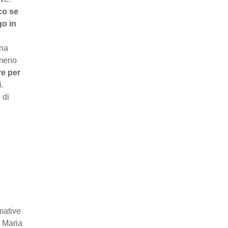
co se
go in
una
 meno
re per
i
.
 di
e.
mative
i Maria