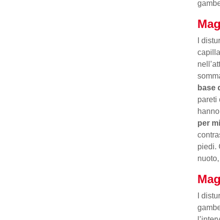
gambe
Mag
I distu
capilla
nell’a
somma
base d
pareti
hanno 
per m
contras
piedi.
nuoto,
Mag
I dist
gambe,
l’inte