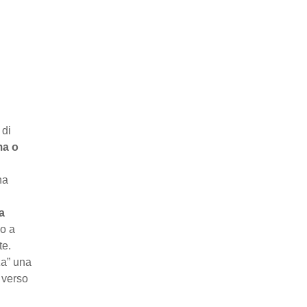
 di
ma o
na
a
no a
te.
za” una
 verso