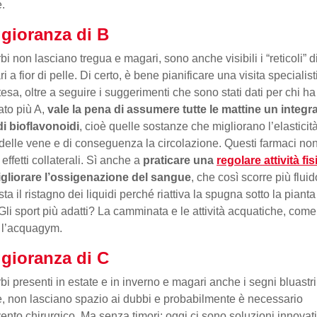
.
gioranza di B
rbi non lasciano tregua e magari, sono anche visibili i “reticoli” d
ri a fior di pelle. Di certo, è bene pianificare una visita specialist
ttesa, oltre a seguire i suggerimenti che sono stati dati per chi ha
to più A,
vale la pena di assumere tutte le mattine un integr
i bioflavonoidi
, cioè quelle sostanze che migliorano l’elasticit
 delle vene e di conseguenza la circolazione. Questi farmaci no
effetti collaterali. Sì anche a
praticare una
regolare attività fis
igliorare l’ossigenazione del sangue
, che così scorre più fluid
ta il ristagno dei liquidi perché riattiva la spugna sotto la pianta
 Gli sport più adatti? La camminata e le attività acquatiche, come 
 l’acquagym.
gioranza di C
urbi presenti in estate e in inverno e magari anche i segni bluastri
 non lasciano spazio ai dubbi e probabilmente è necessario
rvento chirurgico. Ma senza timori: oggi ci sono soluzioni innovat