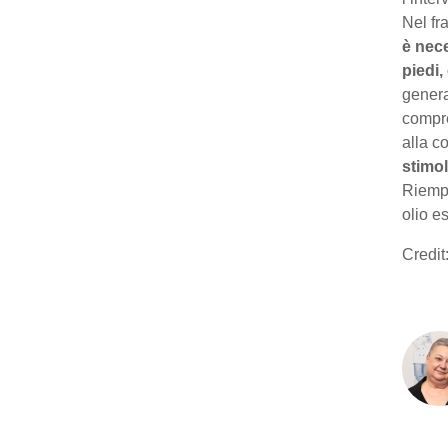
Nel fr
è nece
piedi,
genera
compre
alla c
stimol
Riempi
olio e
Credit