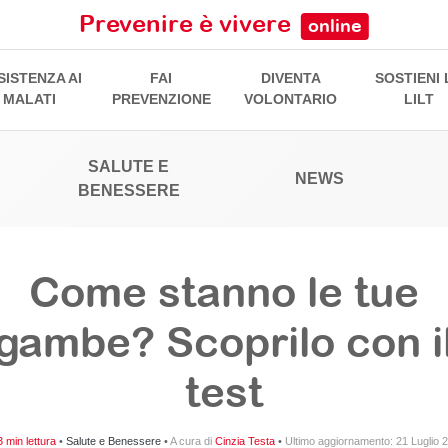
Prevenire è vivere
online
SISTENZA AI
FAI
DIVENTA
SOSTIENI 
MALATI
PREVENZIONE
VOLONTARIO
LILT
SALUTE E
NEWS
BENESSERE
Come stanno le tue
gambe? Scoprilo con i
test
 min lettura
•
Salute e Benessere
•
A cura di
Cinzia Testa
•
Ultimo aggiornamento:
21 Luglio 