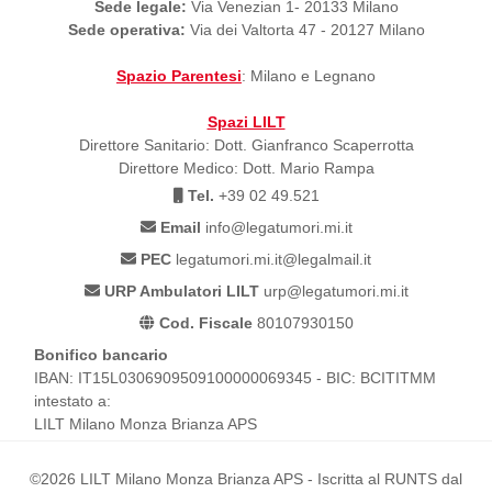
Sede legale:
Via Venezian 1- 20133 Milano
Sede operativa:
Via dei Valtorta 47 - 20127 Milano
Spazio Parentesi
: Milano e Legnano
Spazi LILT
Direttore Sanitario: Dott. Gianfranco Scaperrotta
Direttore Medico: Dott. Mario Rampa
Tel.
+39 02 49.521
Email
info@legatumori.mi.it
PEC
legatumori.mi.it@legalmail.it
URP Ambulatori LILT
urp@legatumori.mi.it
Cod. Fiscale
80107930150
Bonifico bancario
IBAN: IT15L0306909509100000069345 - BIC: BCITITMM
intestato a:
LILT Milano Monza Brianza APS
©2026 LILT Milano Monza Brianza APS - Iscritta al RUNTS dal