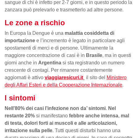
sangue di chi è infetto per 2-7 giorni, e in questo periodo la
zanzara può prelevarlo e trasmetterlo ad altre persone.
Le zone a rischio
In Europa la Dengue è una
malattia cosiddetta di
importazione
e l’incremento è legato in particolare agli
spostamenti di merci e di persone. Ultimamente la
maggiore concentrazione di casi è in
Brasile
, ma in questi
giorni anche in
Argentina
si sta registrando un numero
crescente di contagi. Per rimanere costantemente
aggiornati è attivo
viaggiaresicuri.it
¸
il sito del
Ministero
degli Affari Esteri e della Cooperazione Internazionale
.
I sintomi
Nell’80% dei casi l’infezione non da’ sintomi
.
Nel
restante 20%
si manifestano
febbre anche intensa
,
mal
di testa, dolori forti ai muscoli e alle articolazioni,
irritazione sulla pelle
. Tutti questi disturbi hanno una
durata massima di una decina di giorni. In caso di sospetto,