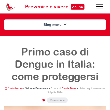
Prevenire è vivere
online
Blog menu
Primo caso di
Dengue in Italia:
come proteggersi
2 min lettura
•
Salute e Benessere
•
A cura di
Cinzia Testa
•
Ultimo aggiornamento:
9 Aprile 2024
Prevenzione