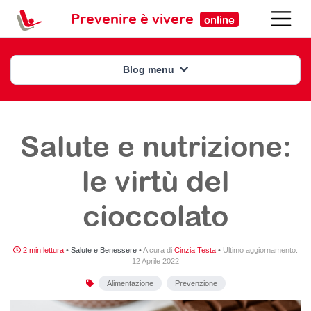
Prevenire è vivere
online
Blog menu
Salute e nutrizione:
le virtù del
cioccolato
2 min lettura
•
Salute e Benessere
•
A cura di
Cinzia Testa
•
Ultimo aggiornamento:
12 Aprile 2022
Alimentazione
Prevenzione