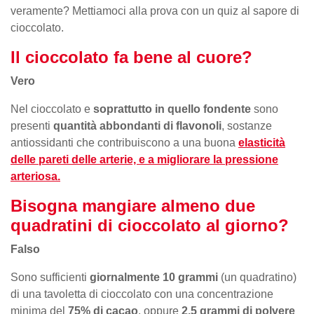
veramente? Mettiamoci alla prova con un quiz al sapore di
cioccolato.
Il cioccolato fa bene al cuore?
Vero
Nel cioccolato e
soprattutto in quello fondente
sono
presenti
quantità abbondanti di flavonoli
, sostanze
antiossidanti che contribuiscono a una buona
elasticità
delle pareti delle arterie, e a migliorare la pressione
arteriosa.
Bisogna mangiare almeno due
quadratini di cioccolato al giorno?
Falso
Sono sufficienti
giornalmente 10 grammi
(un quadratino)
di una tavoletta di cioccolato con una concentrazione
minima del
75% di cacao
, oppure
2,5 grammi di polvere