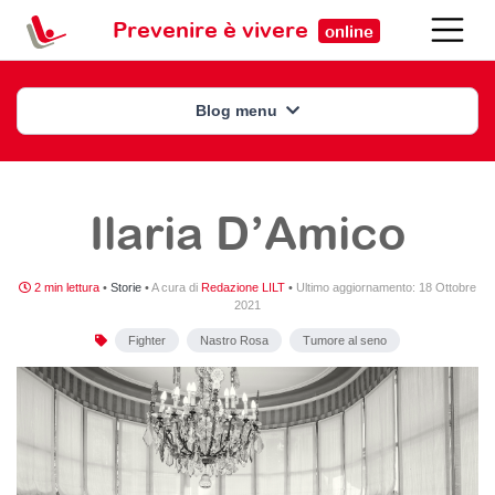
Prevenire è vivere
online
Blog menu
Ilaria D’Amico
2 min lettura
•
Storie
•
A cura di
Redazione LILT
•
Ultimo aggiornamento:
18 Ottobre
2021
Fighter
Nastro Rosa
Tumore al seno