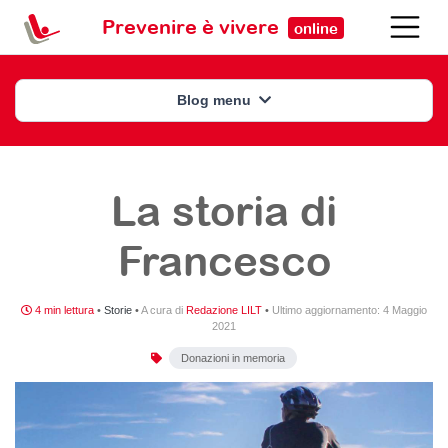
Prevenire è vivere
online
Blog menu
La storia di
Francesco
4 min lettura
•
Storie
•
A cura di
Redazione LILT
•
Ultimo aggiornamento:
4 Maggio
2021
Donazioni in memoria