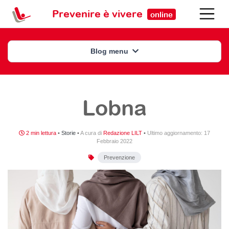
Prevenire è vivere
online
Blog menu
Lobna
2 min lettura
•
Storie
•
A cura di
Redazione LILT
•
Ultimo aggiornamento:
17
Febbraio 2022
Prevenzione