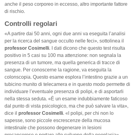
anche il peso corporeo in eccesso, altro importante fattore
di rischio.
Controlli regolari
«A partire dai 50 anni, ogni due anni va eseguita l’analisi
per la ricerca del sangue occulto nelle feci», sottolinea il
professor Cosimelli
. I dati dicono che questo test risulta
positivo in 5 casi su 100 ma attenzione: non segnala la
presenza di un tumore, ma quella generica di tracce di
sangue. Per conoscerne la ragione, va eseguita la
colonscopia. Questo esame esplora l’intestino grazie a un
tubicino munito di telecamera e in questo modo permette di
individuare l’eventuale presenza di polipi, e di asportarli
nella stessa seduta. «È un esame indubbiamente faticoso
dal punto di vista psicologico, ma che può salvare la vita»,
dice il
professor Cosimelli
. «I polipi, per chi non lo
sapesse, sono piccole escrescenze della mucosa
intestinale che possono degenerare in lesioni
precancerose e portare allo sviluppo della neoplasia».