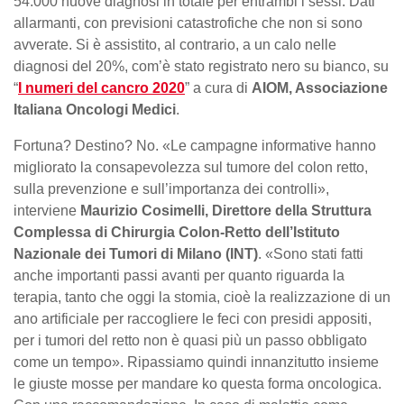
54.000 nuove diagnosi in totale per entrambi i sessi. Dati
allarmanti, con previsioni catastrofiche che non si sono
avverate. Si è assistito, al contrario, a un calo nelle
diagnosi del 20%, com’è stato registrato nero su bianco, su
“
I numeri del cancro 2020
” a cura di
AIOM, Associazione
Italiana Oncologi Medici
.
Fortuna? Destino? No. «Le campagne informative hanno
migliorato la consapevolezza sul tumore del colon retto,
sulla prevenzione e sull’importanza dei controlli»,
interviene
Maurizio Cosimelli, Direttore della Struttura
Complessa di Chirurgia Colon-Retto dell’Istituto
Nazionale dei Tumori di Milano (INT)
. «Sono stati fatti
anche importanti passi avanti per quanto riguarda la
terapia, tanto che oggi la stomia, cioè la realizzazione di un
ano artificiale per raccogliere le feci con presidi appositi,
per i tumori del retto non è quasi più un passo obbligato
come un tempo». Ripassiamo quindi innanzitutto insieme
le giuste mosse per mandare ko questa forma oncologica.