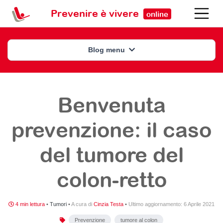
Prevenire è vivere
online
Blog menu
Benvenuta
prevenzione: il caso
del tumore del
colon-retto
4 min lettura
•
Tumori
•
A cura di
Cinzia Testa
•
Ultimo aggiornamento:
6 Aprile 2021
Prevenzione
tumore al colon