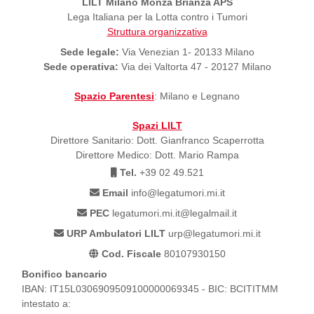
LILT Milano Monza Brianza APS
Lega Italiana per la Lotta contro i Tumori
Struttura organizzativa
Sede legale:
Via Venezian 1- 20133 Milano
Sede operativa:
Via dei Valtorta 47 - 20127 Milano
Spazio Parentesi
: Milano e Legnano
Spazi LILT
Direttore Sanitario: Dott. Gianfranco Scaperrotta
Direttore Medico: Dott. Mario Rampa
Tel.
+39 02 49.521
Email
info@legatumori.mi.it
PEC
legatumori.mi.it@legalmail.it
URP Ambulatori LILT
urp@legatumori.mi.it
Cod. Fiscale
80107930150
Bonifico bancario
IBAN: IT15L0306909509100000069345 - BIC: BCITITMM
intestato a: