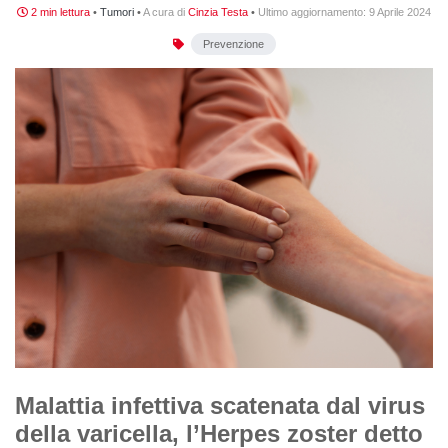
2 min lettura
•
Tumori
•
A cura di
Cinzia Testa
•
Ultimo aggiornamento:
9 Aprile 2024
Prevenzione
Malattia infettiva scatenata dal virus
della varicella, l’Herpes zoster detto