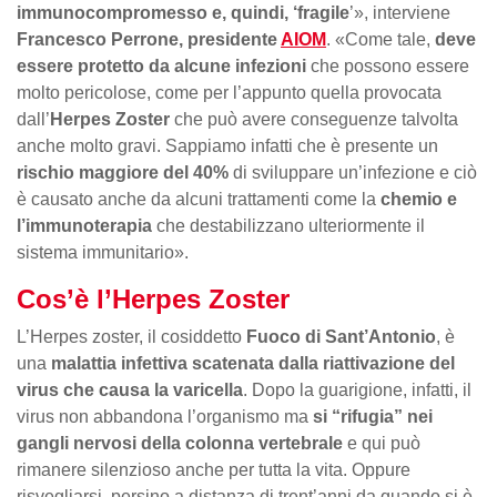
immunocompromesso e, quindi, ‘fragile
’», interviene
Francesco Perrone, presidente
AIOM
. «Come tale,
deve
essere protetto da alcune infezioni
che possono essere
molto pericolose, come per l’appunto quella provocata
dall’
Herpes Zoster
che può avere conseguenze talvolta
anche molto gravi. Sappiamo infatti che è presente un
rischio maggiore del 40%
di sviluppare un’infezione e ciò
è causato anche da alcuni trattamenti come la
chemio e
l’immunoterapia
che destabilizzano ulteriormente il
sistema immunitario».
Cos’è l’Herpes Zoster
L’Herpes zoster, il cosiddetto
Fuoco di Sant’Antonio
, è
una
malattia infettiva scatenata dalla riattivazione del
virus che causa la varicella
. Dopo la guarigione, infatti, il
virus non abbandona l’organismo ma
si “rifugia” nei
gangli nervosi della colonna vertebrale
e qui può
rimanere silenzioso anche per tutta la vita. Oppure
risvegliarsi, persino a distanza di trent’anni da quando si è