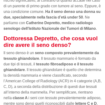
rischio significativo, al contrario di quanto accade nel caso
di un parente di primo grado con tumore al seno. Eppure, è
una condizione comune.
Ha il seno denso una donna su
due, specialmente nella fascia d’età under 50
. Ne
parliamo con
Catherine Depretto, medico radiologo
senologo dell’Istituto Nazionale dei Tumori di Milano
.
Dottoressa Depretto, che cosa vuol
dire avere il seno denso?
Il seno denso è un
seno composto prevalentemente da
tessuto ghiandolare
. Il tessuto mammario è formato da
due tipi di tessuti, il
tessuto fibroadiposo e il tessuto
ghiandolare
. Il tessuto ghiandolare è quello che determina
la densità mammaria e viene classificato, secondo
l’American College of Radiology (ACR) in 4 categorie (A,B,
C, D), a seconda della distribuzione di questi due tessuti
all’interno della mammella. Per semplificare, rientrano
nella
classe A
i seni con tessuto prevalentemente adiposo,
mentre sono densi quelli riconoscibili dalle
lettere C e D
.