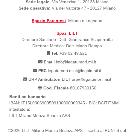
Sede legale:
Via Venezian 1- 20133 Milano
Sede operativa:
Via dei Valtorta 47 - 20127 Milano
Spazio Parentesi
: Milano e Legnano
Spazi LILT
Direttore Sanitario: Dott. Gianfranco Scaperrotta
Direttore Medico: Dott. Mario Rampa
Tel.
+39 02 49.521
Email
info@legatumori.mi.it
PEC
legatumori.mi.it@legalmail.it
URP Ambulatori LILT
urp@legatumori.mi.it
Cod. Fiscale
80107930150
Bonifico bancario
IBAN: IT15L0306909509100000069345 - BIC: BCITITMM
intestato a:
LILT Milano Monza Brianza APS
©2026 LILT Milano Monza Brianza APS - Iscritta al RUNTS dal