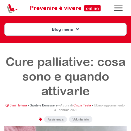
Prevenire è vivere
online
Blog menu
Cure palliative: cosa
sono e quando
attivarle
3 min lettura
•
Salute e Benessere
•
A cura di
Cinzia Testa
•
Ultimo aggiornamento:
4 Febbraio 2022
Assistenza
Volontariato