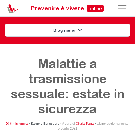
Prevenire è vivere
online
Blog menu
Malattie a
trasmissione
sessuale: estate in
sicurezza
6 min lettura
•
Salute e Benessere
•
A cura di
Cinzia Testa
•
Ultimo aggiornamento:
5 Luglio 2021