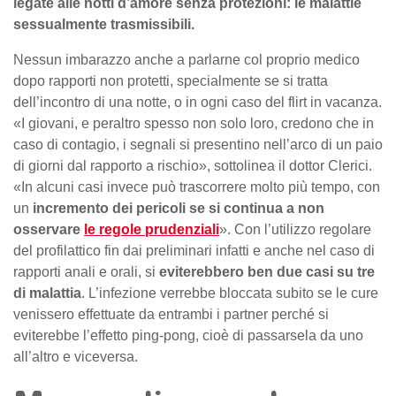
legate alle notti d’amore senza protezioni: le malattie
sessualmente trasmissibili.
Nessun imbarazzo anche a parlarne col proprio medico
dopo rapporti non protetti, specialmente se si tratta
dell’incontro di una notte, o in ogni caso del flirt in vacanza.
«I giovani, e peraltro spesso non solo loro, credono che in
caso di contagio, i segnali si presentino nell’arco di un paio
di giorni dal rapporto a rischio», sottolinea il dottor Clerici.
«In alcuni casi invece può trascorrere molto più tempo, con
un
incremento dei pericoli se si continua a non
osservare
le regole prudenziali
». Con l’utilizzo regolare
del profilattico fin dai preliminari infatti e anche nel caso di
rapporti anali e orali, si
eviterebbero ben due casi su tre
di malattia
. L’infezione verrebbe bloccata subito se le cure
venissero effettuate da entrambi i partner perché si
eviterebbe l’effetto ping-pong, cioè di passarsela da uno
all’altro e viceversa.