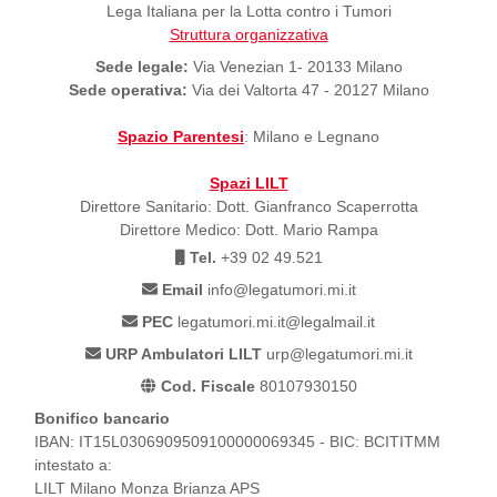
Lega Italiana per la Lotta contro i Tumori
Struttura organizzativa
Sede legale:
Via Venezian 1- 20133 Milano
Sede operativa:
Via dei Valtorta 47 - 20127 Milano
Spazio Parentesi
: Milano e Legnano
Spazi LILT
Direttore Sanitario: Dott. Gianfranco Scaperrotta
Direttore Medico: Dott. Mario Rampa
Tel.
+39 02 49.521
Email
info@legatumori.mi.it
PEC
legatumori.mi.it@legalmail.it
URP Ambulatori LILT
urp@legatumori.mi.it
Cod. Fiscale
80107930150
Bonifico bancario
IBAN: IT15L0306909509100000069345 - BIC: BCITITMM
intestato a:
LILT Milano Monza Brianza APS