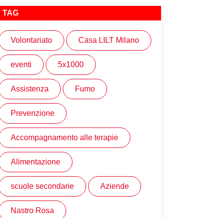
TAG
Volontariato
Casa LILT Milano
eventi
5x1000
Assistenza
Fumo
Prevenzione
Accompagnamento alle terapie
Alimentazione
scuole secondarie
Aziende
Nastro Rosa