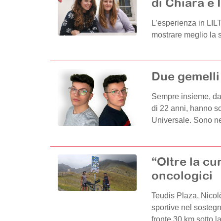
di Chiara e 
L’esperienza in LILT
mostrare meglio la s
Due gemelli 
Sempre insieme, da 
di 22 anni, hanno sce
Universale. Sono ne
“Oltre la cu
oncologici
Teudis Plaza, Nicolò
sportive nel sostegn
fronte 30 km sotto la