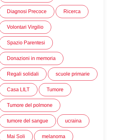
Diagnosi Precoce
Ricerca
Volontari Virgilio
Spazio Parentesi
Donazioni in memoria
Regali solidali
scuole primarie
Casa LILT
Tumore
Tumore del polmone
tumore del sangue
ucraina
Mai Soli
melanoma