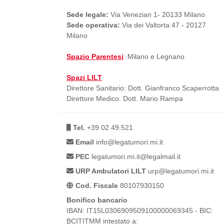
Sede legale:
Via Venezian 1- 20133 Milano
Sede operativa:
Via dei Valtorta 47 - 20127
Milano
Spazio Parentesi
: Milano e Legnano
Spazi LILT
Direttore Sanitario: Dott. Gianfranco Scaperrotta
Direttore Medico: Dott. Mario Rampa
Tel.
+39 02 49.521
Email
info@legatumori.mi.it
PEC
legatumori.mi.it@legalmail.it
URP Ambulatori LILT
urp@legatumori.mi.it
Cod. Fiscale
80107930150
Bonifico bancario
IBAN: IT15L0306909509100000069345 - BIC:
BCITITMM intestato a: