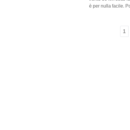
è per nulla facile. 
Pa
1