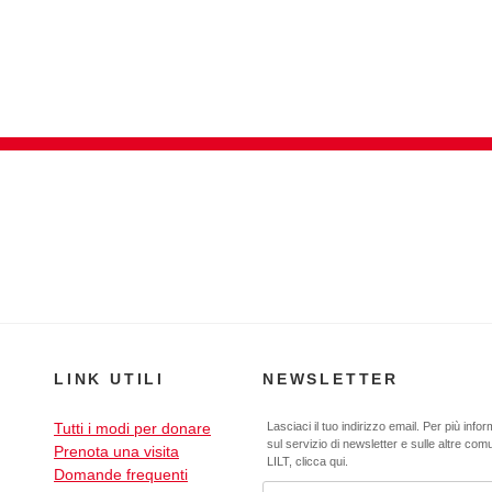
LINK UTILI
NEWSLETTER
Tutti i modi per donare
Lasciaci il tuo indirizzo email. Per più info
sul servizio di newsletter e sulle altre com
Prenota una visita
LILT,
clicca qui
.
Domande frequenti