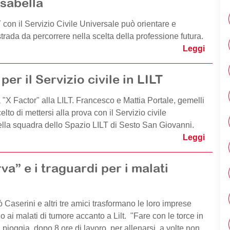
Isabella
 con il Servizio Civile Universale può orientare e
trada da percorrere nella scelta della professione futura.
Leggi
per il Servizio civile in LILT
"X Factor" alla LILT. Francesco e Mattia Portale, gemelli
lto di mettersi alla prova con il Servizio civile
lla squadra dello Spazio LILT di Sesto San Giovanni.
Leggi
rva” e i traguardi per i malati
 Caserini e altri tre amici trasformano le loro imprese
o ai malati di tumore accanto a Lilt. "Fare con le torce in
 pioggia, dopo 8 ore di lavoro, per allenarsi, a volte non