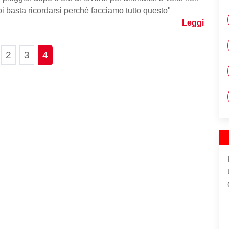
Poi basta ricordarsi perché facciamo tutto questo"
Leggi
Page navigation
ge
Page
Page
Current Page
2
3
4