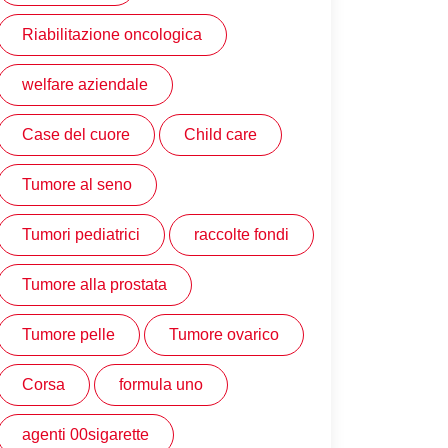
Riabilitazione oncologica
welfare aziendale
Case del cuore
Child care
Tumore al seno
Tumori pediatrici
raccolte fondi
Tumore alla prostata
Tumore pelle
Tumore ovarico
Corsa
formula uno
agenti 00sigarette