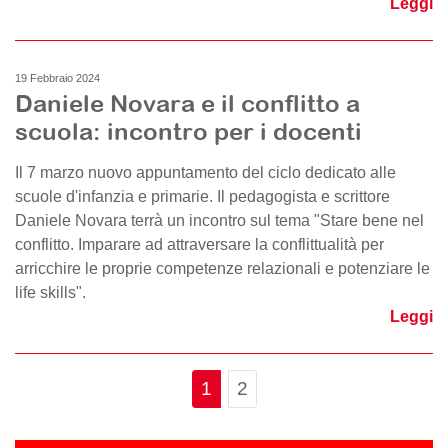
Leggi
19 Febbraio 2024
Daniele Novara e il conflitto a
scuola: incontro per i docenti
Il 7 marzo nuovo appuntamento del ciclo dedicato alle
scuole d'infanzia e primarie. Il pedagogista e scrittore
Daniele Novara terrà un incontro sul tema "Stare bene nel
conflitto. Imparare ad attraversare la conflittualità per
arricchire le proprie competenze relazionali e potenziare le
life skills".
Leggi
Page navigation
Current Page
Page
1
2