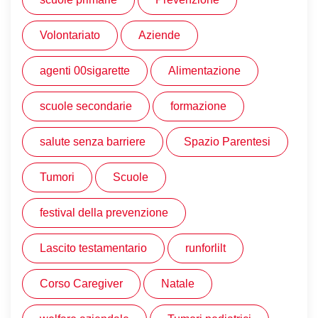
Volontariato
Aziende
agenti 00sigarette
Alimentazione
scuole secondarie
formazione
salute senza barriere
Spazio Parentesi
Tumori
Scuole
festival della prevenzione
Lascito testamentario
runforlilt
Corso Caregiver
Natale