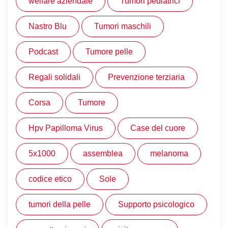
welfare aziendale
Tumori pediatrici
Nastro Blu
Tumori maschili
Podcast
Tumore pelle
Regali solidali
Prevenzione terziaria
Corsa
Tumore
Hpv Papilloma Virus
Case del cuore
5x1000
assemblea
melanoma
codice etico
Sole
tumori della pelle
Supporto psicologico