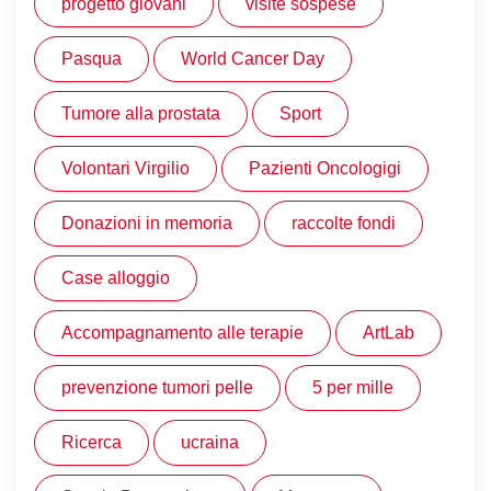
progetto giovani
visite sospese
Pasqua
World Cancer Day
Tumore alla prostata
Sport
Volontari Virgilio
Pazienti Oncologigi
Donazioni in memoria
raccolte fondi
Case alloggio
Accompagnamento alle terapie
ArtLab
prevenzione tumori pelle
5 per mille
Ricerca
ucraina