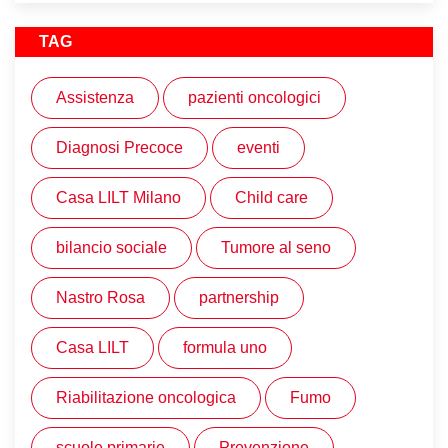
TAG
Assistenza
pazienti oncologici
Diagnosi Precoce
eventi
Casa LILT Milano
Child care
bilancio sociale
Tumore al seno
Nastro Rosa
partnership
Casa LILT
formula uno
Riabilitazione oncologica
Fumo
scuole primarie
Prevenzione