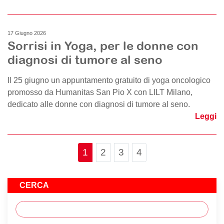
17 Giugno 2026
Sorrisi in Yoga, per le donne con
diagnosi di tumore al seno
Il 25 giugno un appuntamento gratuito di yoga oncologico
promosso da Humanitas San Pio X con LILT Milano,
dedicato alle donne con diagnosi di tumore al seno.
Leggi
Page navigation
Current Page
Page
Page
Page
1
2
3
4
CERCA