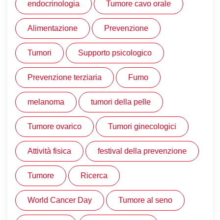
endocrinologia
Tumore cavo orale
Alimentazione
Prevenzione
Tumori
Supporto psicologico
Prevenzione terziaria
Fumo
melanoma
tumori della pelle
Tumore ovarico
Tumori ginecologici
Attività fisica
festival della prevenzione
Tumore
Ricerca
World Cancer Day
Tumore al seno