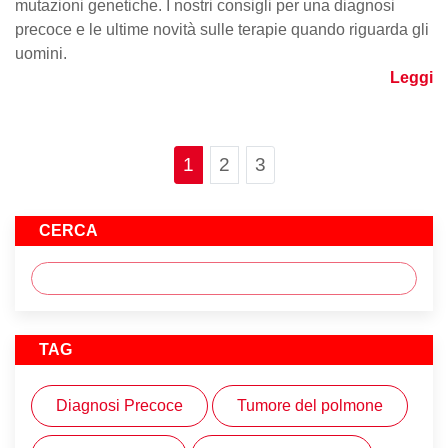
mutazioni genetiche. I nostri consigli per una diagnosi
precoce e le ultime novità sulle terapie quando riguarda gli
uomini.
Leggi
Page navigation
Current Page
Page
Page
1
2
3
CERCA
TAG
Diagnosi Precoce
Tumore del polmone