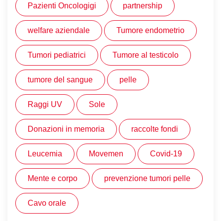
Pazienti Oncologigi
partnership
welfare aziendale
Tumore endometrio
Tumori pediatrici
Tumore al testicolo
tumore del sangue
pelle
Raggi UV
Sole
Donazioni in memoria
raccolte fondi
Leucemia
Movemen
Covid-19
Mente e corpo
prevenzione tumori pelle
Cavo orale