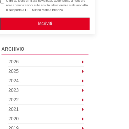
Oltre ad iscrivermi alla newsletter, acconsento a ricevere
altre comunicazioni sulle attività istituzionali e sulle modalità
di supporto a LILT Milano Monza Brianza
Iscriviti
ARCHIVIO
2026
2025
2024
2023
2022
2021
2020
2019