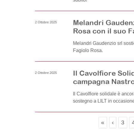
Melandri Gaudenz
2 Ottobre 2025
Rosa con il suo F
Melandri Gaudenzio srl sost
Fagiolo Rosa.
Il Cavolfiore Soli
2 Ottobre 2025
campagna Nastr
Il Cavolfiore solidale è anco
sostegno a LILT in occasio
Pag
«
‹
3