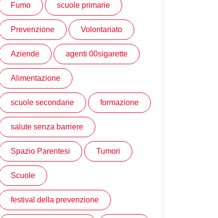
Fumo
scuole primarie
Prevenzione
Volontariato
Aziende
agenti 00sigarette
Alimentazione
scuole secondarie
formazione
salute senza barriere
Spazio Parentesi
Tumori
Scuole
festival della prevenzione