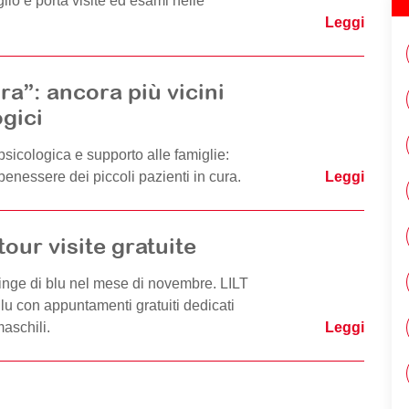
lio e porta visite ed esami nelle
Leggi
a”: ancora più vicini
gici
sicologica e supporto alle famiglie:
benessere dei piccoli pazienti in cura.
Leggi
our visite gratuite
inge di blu nel mese di novembre. LILT
u con appuntamenti gratuiti dedicati
aschili.
Leggi