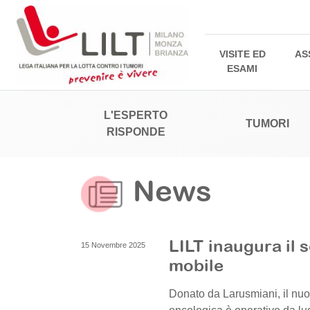
VISITE ED
AS
ESAMI
L'ESPERTO
TUMORI
RISPONDE
News
LILT inaugura il
15 Novembre 2025
mobile
Donato da Larusmiani, il nu