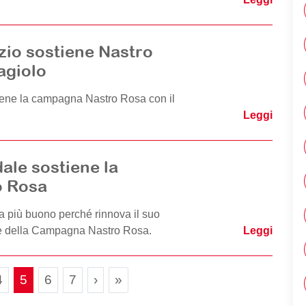
io sostiene Nastro
agiolo
iene la campagna Nastro Rosa con il
Leggi
dale sostiene la
o Rosa
ra più buono perché rinnova il suo
ne della Campagna Nastro Rosa.
Leggi
Page navigation
e
Page
Current Page
Page
Page
4
5
6
7
›
»