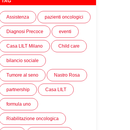
TAG
Assistenza
pazienti oncologici
Diagnosi Precoce
eventi
Casa LILT Milano
Child care
bilancio sociale
Tumore al seno
Nastro Rosa
partnership
Casa LILT
formula uno
Riabilitazione oncologica