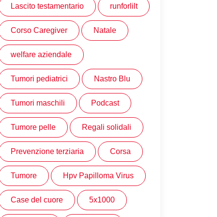
Lascito testamentario
runforlilt
Corso Caregiver
Natale
welfare aziendale
Tumori pediatrici
Nastro Blu
Tumori maschili
Podcast
Tumore pelle
Regali solidali
Prevenzione terziaria
Corsa
Tumore
Hpv Papilloma Virus
Case del cuore
5x1000