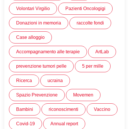
Volontari Virgilio
Pazienti Oncologigi
Donazioni in memoria
raccolte fondi
Case alloggio
Accompagnamento alle terapie
ArtLab
prevenzione tumori pelle
5 per mille
Ricerca
ucraina
Spazio Prevenzione
Movemen
Bambini
riconoscimenti
Vaccino
Covid-19
Annual report