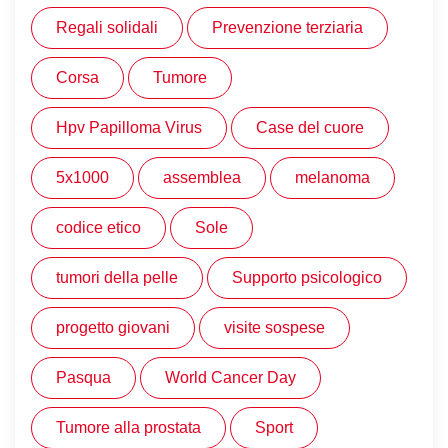
Regali solidali
Prevenzione terziaria
Corsa
Tumore
Hpv Papilloma Virus
Case del cuore
5x1000
assemblea
melanoma
codice etico
Sole
tumori della pelle
Supporto psicologico
progetto giovani
visite sospese
Pasqua
World Cancer Day
Tumore alla prostata
Sport