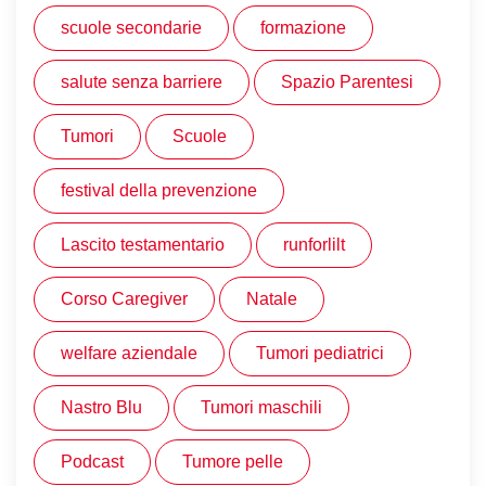
scuole secondarie
formazione
salute senza barriere
Spazio Parentesi
Tumori
Scuole
festival della prevenzione
Lascito testamentario
runforlilt
Corso Caregiver
Natale
welfare aziendale
Tumori pediatrici
Nastro Blu
Tumori maschili
Podcast
Tumore pelle