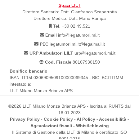
Spazi LILT
Direttore Sanitario: Dott. Gianfranco Scaperrotta
Direttore Medico: Dott. Mario Rampa
Tel.
+39 02 49.521
Email
info@legatumori.mi.it
PEC
legatumori.mi.it@legalmail.it
URP Ambulatori LILT
urp@legatumori.mi.it
Cod. Fiscale
80107930150
Bonifico bancario
IBAN: IT15L0306909509100000069345 - BIC: BCITITMM
intestato a:
LILT Milano Monza Brianza APS
©2026 LILT Milano Monza Brianza APS - Iscritta al RUNTS dal
18.01.2023
Privacy Policy
-
Cookie Policy
-
AI Policy
-
Accessibilità
-
Agevolazioni fiscali
-
Whistleblowing
Il Sistema di Gestione della LILT di Milano è certificato ISO
9001:2015