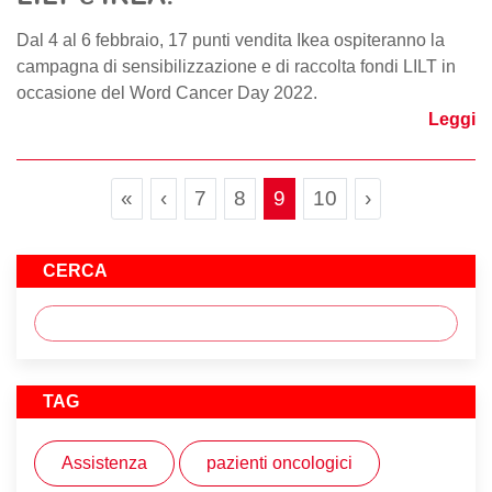
Dal 4 al 6 febbraio, 17 punti vendita Ikea ospiteranno la
campagna di sensibilizzazione e di raccolta fondi LILT in
occasione del Word Cancer Day 2022.
Leggi
Page navigation
Page
Page
Current Page
Page
«
‹
7
8
9
10
›
CERCA
TAG
Assistenza
pazienti oncologici