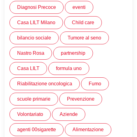
Diagnosi Precoce
eventi
Casa LILT Milano
Child care
bilancio sociale
Tumore al seno
Nastro Rosa
partnership
Casa LILT
formula uno
Riabilitazione oncologica
Fumo
scuole primarie
Prevenzione
Volontariato
Aziende
agenti 00sigarette
Alimentazione